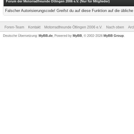
Forum der Motorradfreunde Ötlingen 2006 e.V. (Nur für Mitglieder)
Falscher Autorisierungscode! Greifst du auf diese Funktion auf die üblich
Foren-Team
Kontakt
Motorradfreunde Ötlingen 2006 e.V.
Nach oben
Arc
Deutsche Übersetzung:
MyBB.de
, Powered by
MyBB
, © 2002-2026
MyBB Group
.