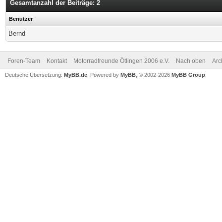
Gesamtanzahl der Beiträge: 2
Benutzer
Bernd
Foren-Team
Kontakt
Motorradfreunde Ötlingen 2006 e.V.
Nach oben
Arc
Deutsche Übersetzung:
MyBB.de
, Powered by
MyBB
, © 2002-2026
MyBB Group
.